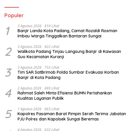
Populer
1
3 Agustus 2026
910 Lihat
Banjir Landa Kota Padang, Camat Rozaldi Rosman
Imbau Warga Tinggalkan Bantaran Sungai
2
3 Agustus 2026
822 Lihat
Walikota Padang Tinjau Langsung Banjir di Kawasan
Guo Kecamatan Kuranji
3
3 Agustus 2026
755 Lihat
Tim SAR SatBrimob Polda Sumbar Evakuasi Korban
Banjir di Kota Padang
4
2 Agustus 2026
669 Lihat
Rahmat Saleh Minta Efisiensi BUMN Pertahankan
Kualitas Layanan Publik
5
1 Agustus 2026
663 Lihat
Kapolres Pasaman Barat Pimpin Serah Terima Jabatan
PJU Polres dan Kapolsek Sungai Beremas
4 Agustus 2026
632 Lihat