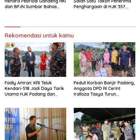
Hendra Pebrizal Gandeng HKI
Salah Satu Tokoh Penerima
dan BPJN Sumbar Bahas
Penghargaan di HJK 357
Kekeruhan Air Baku Sungai
Kota Padang
Paraku
Rekomendasi untuk kamu
Fadly Amran: KRI Teluk
Peduli Korban Banjir Padang,
Kendari-518 Jadi Daya Tarik
Anggota DPD RI Cerint
Utama HJK Padang dan
Iralloza Tasya Turun
Edukasi Kemaritiman Gratis
Langsung Salurkan Bantuan
Logistik