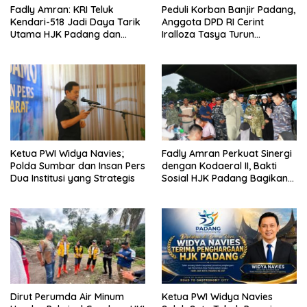
Fadly Amran: KRI Teluk
Peduli Korban Banjir Padang,
Kendari-518 Jadi Daya Tarik
Anggota DPD RI Cerint
Utama HJK Padang dan
Iralloza Tasya Turun
Edukasi Kemaritiman Gratis
Langsung Salurkan Bantuan
Logistik
Ketua PWI Widya Navies;
Fadly Amran Perkuat Sinergi
Polda Sumbar dan Insan Pers
dengan Kodaeral II, Bakti
Dua Institusi yang Strategis
Sosial HJK Padang Bagikan
Sembako dan Layani
Kesehatan Gratis
Dirut Perumda Air Minum
Ketua PWI Widya Navies