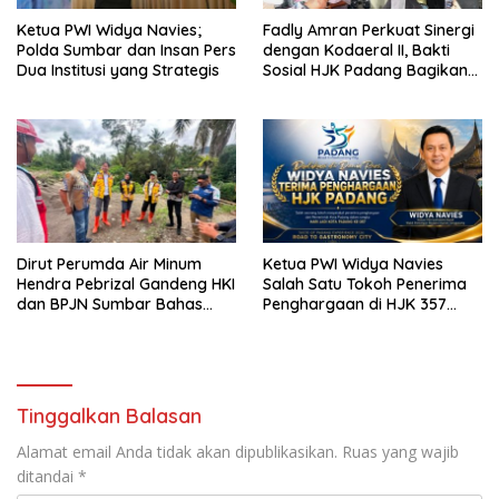
Ketua PWI Widya Navies;
Fadly Amran Perkuat Sinergi
Polda Sumbar dan Insan Pers
dengan Kodaeral II, Bakti
Dua Institusi yang Strategis
Sosial HJK Padang Bagikan
Sembako dan Layani
Kesehatan Gratis
Dirut Perumda Air Minum
Ketua PWI Widya Navies
Hendra Pebrizal Gandeng HKI
Salah Satu Tokoh Penerima
dan BPJN Sumbar Bahas
Penghargaan di HJK 357
Kekeruhan Air Baku Sungai
Kota Padang
Paraku
Tinggalkan Balasan
Alamat email Anda tidak akan dipublikasikan.
Ruas yang wajib
ditandai
*